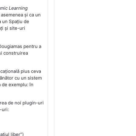
mic Learning
e asemenea și ca un
a un Spațiu de
i și site-uri
n Dougiamas pentru a
și construirea
ucațională plus ceva
emănător cu un sistem
a de exemplu: în
rea de noi plugin-uri
-uri:
țiul liber”)