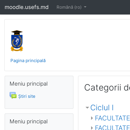
Salt la conţinutul principal
moodle.usefs.md
Română ‎(ro)‎
Platforma electronica 
Pagina principală
Omite Meniu principal
Meniu principal
Categorii d
Forum
Ştiri site
Ciclul I
Omite Meniu principal
FACULTATE
Meniu principal
FACULTATE