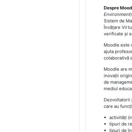
Despre Mood
Environment
Sistem de Man
Învățare Virtu
verificate și 
Moodle este o
ajuta profesor
colaborativă 
Moodle are ma
inovații orig
de management
mediul educaț
Dezvoltatorii
care au funcți
activități 
tipuri de r
tipuri de î