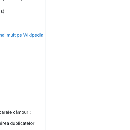
es)
mai mult pe Wikipedia
toarele câmpuri:
nirea duplicatelor