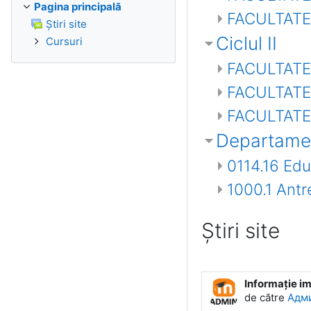
Pagina principală
FACULTATEA
Ştiri site
Ciclul II
Cursuri
FACULTATE
FACULTATE
FACULTATEA
Departamen
0114.16 Edu
1000.1 Ant
Ştiri site
Informaţie i
de către
Адми