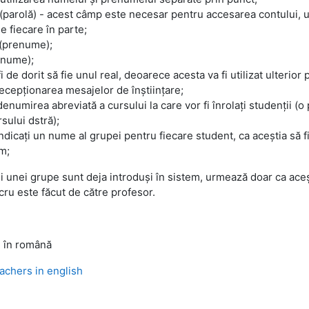
(parolă) - acest câmp este necesar pentru accesarea contului, ul
e fiecare în parte;
(prenume);
nume);
fi de dorit să fie unul real, deoarece acesta va fi utilizat ulterio
recepționarea mesajelor de înștiințare;
denumirea abreviată a cursului la care vor fi înrolați studenții (o
rsului dstră);
ndicați un nume al grupei pentru fiecare student, ca aceștia să 
m;
 unei grupe sunt deja introduși în sistem, urmează doar ca acești
cru este făcut de către profesor.
e
în română
achers in english