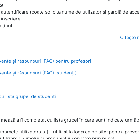
ce
utentificare (poate solicita nume de utilizator și parolă de acc
înscriere
onținut
Citește 
cvente și răspunsuri (FAQ) pentru profesori
vente și răspunsuri (FAQ) (studenți)
cu lista grupei de studenți
urmează a fi completat cu lista grupei în care sunt indicate urmă
(numele utilizatorului) - utilizat la logarea pe site; pentru preve
tilizarea numelui și prenumelui separate prin punct;