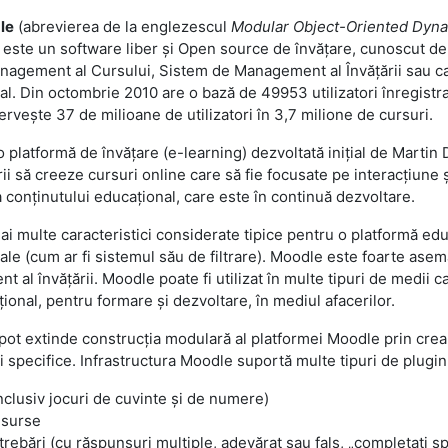
le
(abrevierea de la englezescul
Modular Object-Oriented Dyna
) este un software liber și Open source de învățare, cunoscut d
agement al Cursului, Sistem de Management al Învățării sau c
al. Din octombrie 2010 are o bază de 49953 utilizatori înregistraț
servește 37 de milioane de utilizatori în 3,7 milione de cursuri.
 platformă de învățare (e-learning) dezvoltată inițial de Marti
ii să creeze cursuri online care să fie focusate pe interacțiune 
a conținutului educațional, care este în continuă dezvoltare.
i multe caracteristici considerate tipice pentru o platformă ed
inale (cum ar fi sistemul său de filtrare). Moodle este foarte as
 al învățării. Moodle poate fi utilizat în multe tipuri de medii c
ional, pentru formare și dezvoltare, în mediul afacerilor.
 pot extinde construcția modulară al platformei Moodle prin crea
i specifice. Infrastructura Moodle suportă multe tipuri de plugin
(inclusiv jocuri de cuvinte și de numere)
esurse
ntrebări (cu răspunsuri multiple, adevărat sau fals, „completați spa