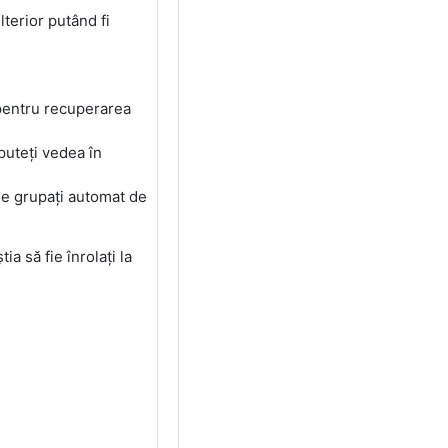
terior putând fi
r pentru recuperarea
 puteți vedea în
fie grupați automat de
a să fie înrolați la