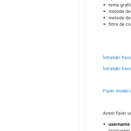
teme grafi
metode de a
metode de 
filtre de c
Întrebări fre
Întrebări frec
Fișier model 
Acest fișier 
username
propunem u