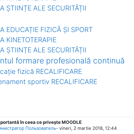
 ȘTIINȚE ALE SECURITĂȚII
A EDUCAȚIE FIZICĂ ȘI SPORT
A KINETOTERAPIE
 ȘTIINȚE ALE SECURITĂȚII
tul formare profesională continuă
cație fizică RECALIFICARE
renament sportiv RECALIFICARE
mportantă în ceea ce priveşte MOODLE
нистратор Пользователь
-
vineri, 2 martie 2018, 12:44