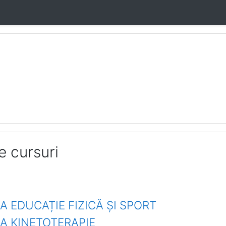
de instruire USEFS.MD
e cursuri
A EDUCAȚIE FIZICĂ ȘI SPORT
A KINETOTERAPIE