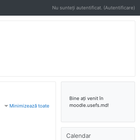
Nu sunteţi autentificat. (
Autentificare
)
Bine ați venit în
moodle.usefs.md!
Minimizează toate
Omite Calendar
Calendar