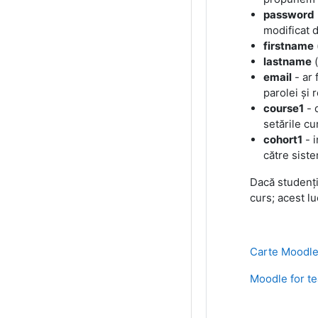
password
modificat d
firstname
lastname
(
email
- ar 
parolei și 
course1
- 
setările cu
cohort1
- i
către siste
Dacă studenții
curs; acest lu
Carte Moodl
Moodle for te