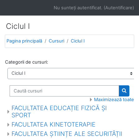
Salt la conţinutul principal
Nu sunteţi autentificat. (
Autentificare
)
Ciclul I
Pagina principală
Cursuri
Ciclul I
Categorii de cursuri:
Caută cursuri
Caută 
Maximizează toate
FACULTATEA EDUCAȚIE FIZICĂ ȘI
SPORT
FACULTATEA KINETOTERAPIE
FACULTATEA ȘTIINȚE ALE SECURITĂȚII