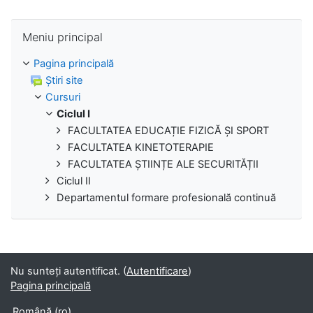
Omite Meniu principal
Meniu principal
Pagina principală
Ştiri site
Cursuri
Ciclul I
FACULTATEA EDUCAȚIE FIZICĂ ȘI SPORT
FACULTATEA KINETOTERAPIE
FACULTATEA ȘTIINȚE ALE SECURITĂȚII
Ciclul II
Departamentul formare profesională continuă
Nu sunteţi autentificat. (
Autentificare
)
Pagina principală
Română ‎(ro)‎