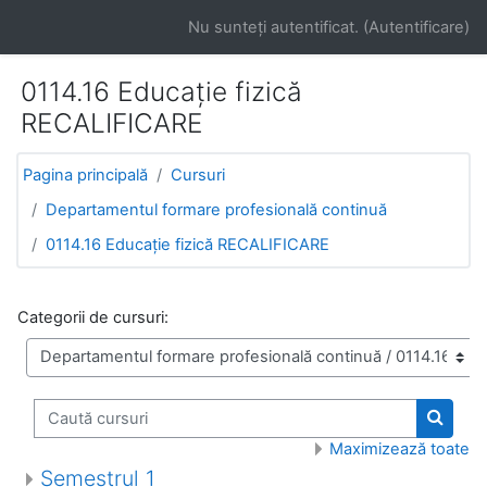
Salt la conţinutul principal
Nu sunteţi autentificat. (
Autentificare
)
0114.16 Educație fizică
RECALIFICARE
Pagina principală
Cursuri
Departamentul formare profesională continuă
0114.16 Educație fizică RECALIFICARE
Categorii de cursuri:
Caută cursuri
Caută 
Maximizează toate
Semestrul 1