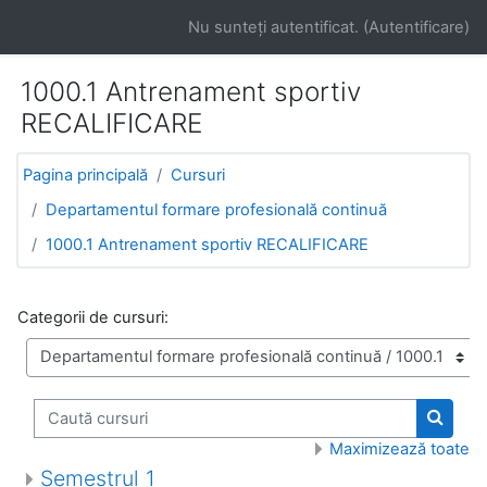
Salt la conţinutul principal
Nu sunteţi autentificat. (
Autentificare
)
1000.1 Antrenament sportiv
RECALIFICARE
Pagina principală
Cursuri
Departamentul formare profesională continuă
1000.1 Antrenament sportiv RECALIFICARE
Categorii de cursuri:
Caută cursuri
Caută 
Maximizează toate
Semestrul 1